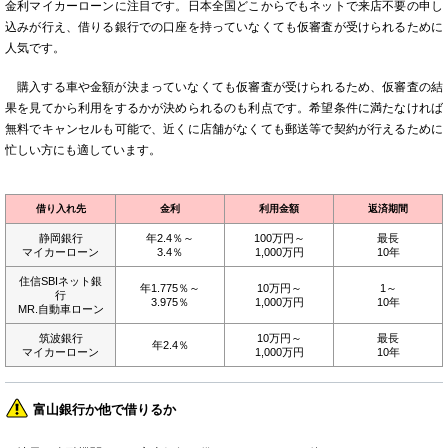
金利マイカーローンに注目です。日本全国どこからでもネットで来店不要の申し
込みが行え、借りる銀行での口座を持っていなくても仮審査が受けられるために
人気です。
購入する車や金額が決まっていなくても仮審査が受けられるため、仮審査の結
果を見てから利用をするかが決められるのも利点です。希望条件に満たなければ
無料でキャンセルも可能で、近くに店舗がなくても郵送等で契約が行えるために
忙しい方にも適しています。
借り入れ先
金利
利用金額
返済期間
静岡銀行
年2.4％～
100万円～
最長
マイカーローン
3.4％
1,000万円
10年
住信SBIネット銀
年1.775％～
10万円～
1～
行
3.975％
1,000万円
10年
MR.自動車ローン
筑波銀行
10万円～
最長
年2.4％
マイカーローン
1,000万円
10年
富山銀行か他で借りるか