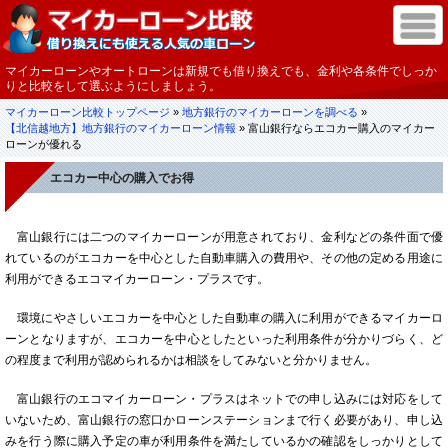
マイカーローンやオートローンは新規でも借り換えでも、金利や各条件でしっか
りと比較をして選ぶようにしましょう。
マイカーローン比較トップページ
»
地方銀行のマイカーローンを調べる
»
【北信越地方】地方銀行のマイカーローン情報
» 富山銀行ならエコカー購入のマイカー
ローンが優れる
エコカー中心の購入でお得
富山銀行には二つのマイカーローンが用意されており、金利などの条件面で優
れているのがエコカーを中心とした自動車購入の費用や、その他の定める用途に
利用ができるエコマイカーローン・プラスです。
環境にやさしいエコカーを中心とした自動車の購入に利用ができるマイカーロ
ーンとなりますが、エコカーを中心としたといった利用条件が分かりづらく、ど
の程度まで利用が認められるかは相談をしてみないと分かりません。
富山銀行のエコマイカーローン・プラスはネットでの申し込みには対応をして
いないため、富山銀行の窓口かローンステーションまで行く必要があり、申し込
みを行う際に購入予定の車が利用条件を満たしているかの確認をしっかりとして