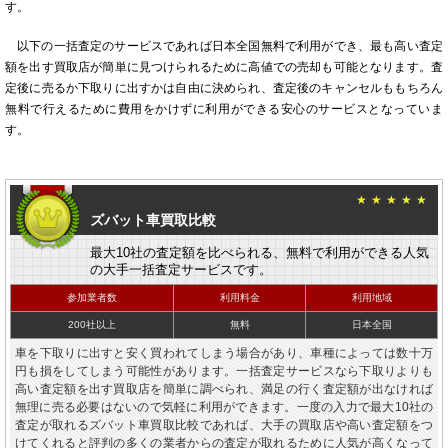
す。
以下の一括査定のサービスであれば日本全国無料で利用ができ、最も高い査定
額を出す買取店が簡単に見つけられるために高値での売却も可能となります。査
定後に売るか下取りに出すかは自由に決められ、査定後のキャンセルももちろん
無料で行えるために費用をかけずに利用ができる安心のサービスとなっていま
す。
★★★★★
ズバット車買取比較
最大10社の査定額を比べられる、無料で利用ができる人気
の大手一括査定サービスです。
参加業者数
利用料金
利用地域
200社以上
無料
日本全国
車を下取りに出すと安く買われてしまう場合があり、車種によっては数十万
円も損をしてしまう可能性があります。一括査定サービスなら下取りよりも
高い査定額を出す買取店を簡単に調べられ、満足の行く査定額が出なければ
無理に売る必要はないので気軽に利用ができます。一度の入力で最大10社の
査定が取れるズバット車買取比較であれば、大手の買取店や高い査定額をつ
けてくれると評判の多くの業者からの査定が取れるために人気が高くなって