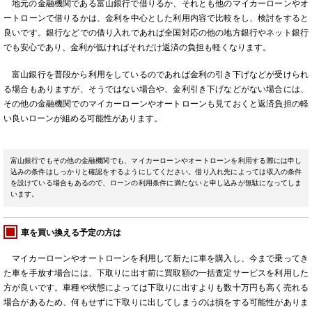
地元の金融機関である富山銀行で借りるか、それとも他のマイカーローンやオ
ートローンで借りるかは、金利を中心とした利用内容で比較をし、検討をすると
良いです。銀行などでの借り入れであれば全国対応の他の地方銀行やネット銀行
でも安心であり、金利が低ければそれだけ返済の負担も軽くなります。
富山銀行を普段から利用をしているのであれば金利の引き下げなどが受けられ
る場合もありますが、そうではない場合や、金利引き下げなどがない場合には、
その他の金融機関でのマイカーローンやオートローンも見ておくと返済負担の軽
い良いローンが組める可能性があります。
富山銀行でもその他の金融機関でも、マイカーローンやオートローンを利用する際には申し
込みの条件はしっかりと確認をするようにしてください。借り入れ先によっては収入の条件
を設けている場合もあるので、ローンの利用条件に満たないと申し込みが無駄になってしま
います。
車を買い換える予定の方は
マイカーローンやオートローンを利用して新たに車を購入し、今まで乗ってき
た車を手放す場合には、下取りに出す前に買取額の一括査定サービスを利用した
方が良いです。車種や状態によっては下取りに出すよりも数十万円も高く売れる
場合があるため、何もせずに下取りに出してしまうのは損をする可能性がありま